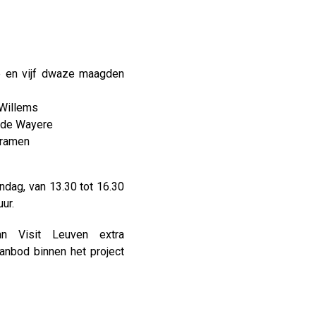
ze en vijf dwaze maagden
 Willems
s de Wayere
sramen
ndag, van 13.30 tot 16.30
ur.
 Visit Leuven extra
anbod binnen het project