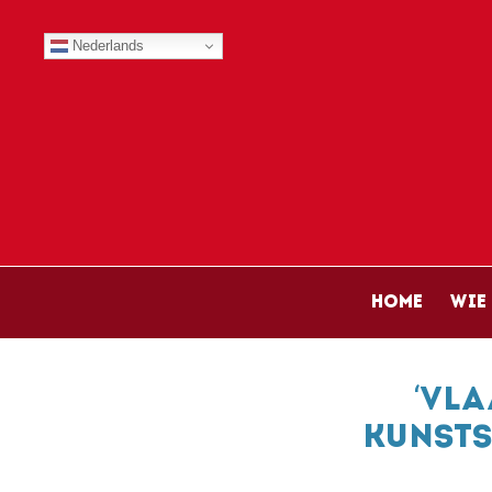
Nederlands
Main n
Home
Wie 
‘Vla
kunsts