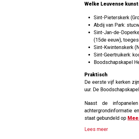
Welke Leuvense kunst
Sint-Pieterskerk (Gr
Abdij van Park: stu
Sint-Jan-de-Doperke
(15de eeuw), toegesc
Sint-Kwintenskerk (N
Sint-Geertruikerk: k
Boodschapskapel He
Praktisch
​De eerste vijf kerken z
uur. De Boodschapskapel 
Naast de infopanel
achtergrondinformatie e
staat gebundeld op
Mees
Lees meer