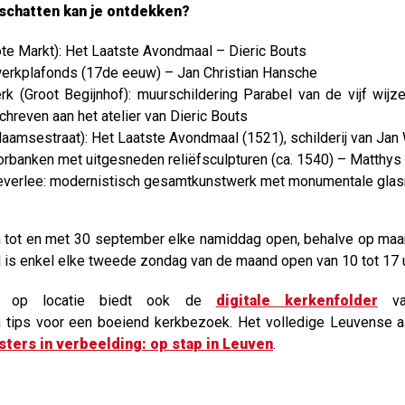
schatten kan je ontdekken?
ote Markt): Het Laatste Avondmaal – Dieric Bouts
cwerkplafonds (17de eeuw) – Jan Christian Hansche
rk (Groot Begijnhof): muurschildering Parabel van de vijf wij
hreven aan het atelier van Dieric Bouts
aamsestraat): Het Laatste Avondmaal (1521), schilderij van Jan
oorbanken met uitgesneden reliëfsculpturen (ca. 1540) – Matthy
verlee: modernistisch gesamtkunstwerk met monumentale gla
ijn tot en met 30 september elke namiddag open, behalve op maa
is enkel elke tweede zondag van de maand open van 10 tot 17 u
en op locatie biedt ook de
digitale kerkenfolder
van
n tips voor een boeiend kerkbezoek. Het volledige Leuvense a
ters in verbeelding: op stap in Leuven
.