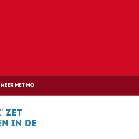
Meer met Mo
’ zet
n in de