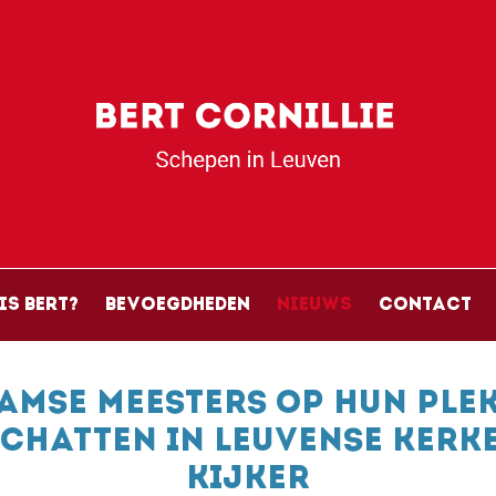
Skip to main content
avigation
is Bert?
Bevoegdheden
Nieuws
Contact
amse Meesters op hun plek
chatten in Leuvense kerke
kijker